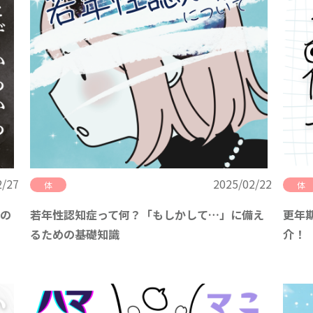
2/27
2025/02/22
体
体
の
若年性認知症って何？「もしかして…」に備え
更年
るための基礎知識
介！