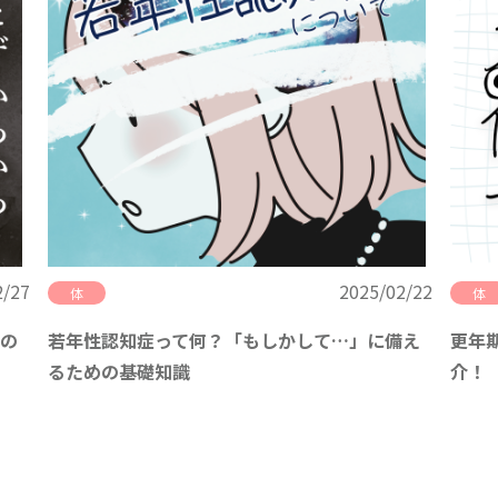
2/27
2025/02/22
体
体
の
若年性認知症って何？「もしかして…」に備え
更年
るための基礎知識
介！