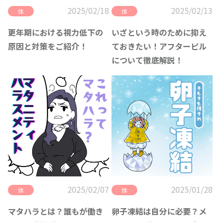
2025/02/18
2025/02/13
体
体
更年期における視力低下の
いざという時のために抑え
原因と対策をご紹介！
ておきたい！アフターピル
について徹底解説！
2025/02/07
2025/01/28
体
体
マタハラとは？誰もが働き
卵子凍結は自分に必要？メ