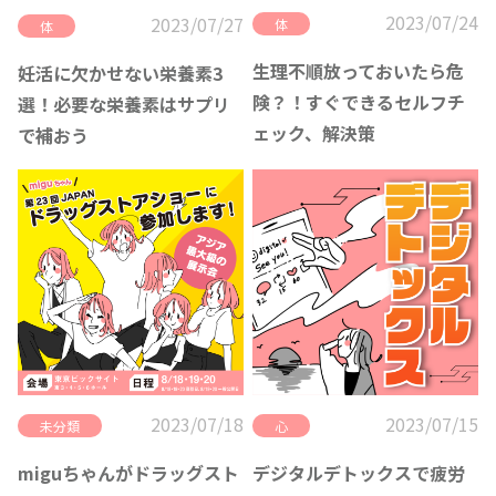
2023/07/24
2023/07/27
体
体
生理不順放っておいたら危
妊活に欠かせない栄養素3
険？！すぐできるセルフチ
選！必要な栄養素はサプリ
ェック、解決策
で補おう
2023/07/18
2023/07/15
未分類
心
miguちゃんがドラッグスト
デジタルデトックスで疲労