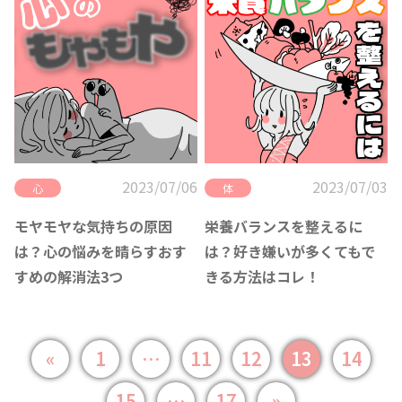
2023/07/06
2023/07/03
心
体
モヤモヤな気持ちの原因
栄養バランスを整えるに
は？心の悩みを晴らすおす
は？好き嫌いが多くてもで
すめの解消法3つ
きる方法はコレ！
«
1
…
11
12
13
14
15
…
17
»