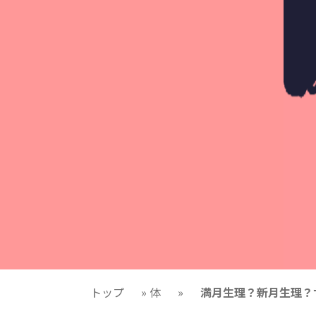
トップ
»
体
»
満月生理？新月生理？